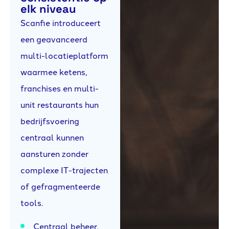
elk niveau
Scanfie introduceert
een geavanceerd
multi-locatieplatform
waarmee ketens,
franchises en multi-
unit restaurants hun
bedrijfsvoering
centraal kunnen
aansturen zonder
complexe IT-trajecten
of gefragmenteerde
tools.
Centraal beheer,