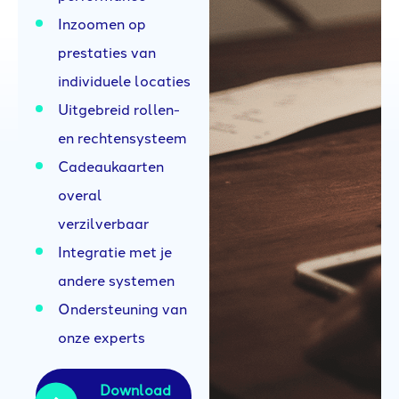
Inzoomen op
prestaties van
individuele locaties
Uitgebreid rollen-
en rechtensysteem
Cadeaukaarten
overal
verzilverbaar
Integratie met je
andere systemen
Ondersteuning van
onze experts
Download