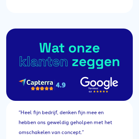
Wat onze
klanten
zeggen
“Heel fijn bedrijf, denken fijn mee en
“E
na
hebben ons geweldig geholpen met het
se
omschakelen van concept.”
ee