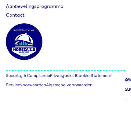
Aanbevelingsprogramma
Contact
Security & Compliance
Privacybeleid
Cookie Statement
©
20
Sc
Servicevoorwaarden
Algemene voorwaarden
20
B.V
–