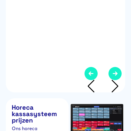
Da
ga
S
N
Horeca
kassasysteem
prijzen
Ons horeca