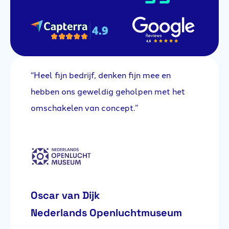
“Heel fijn bedrijf, denken fijn mee en
“E
na
hebben ons geweldig geholpen met het
se
omschakelen van concept.”
ee
nt
ge
om
l
lo
he
jk
lo
Oscar van Dijk
te
wa
Nederlands Openluchtmuseum
ov