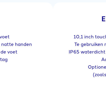
E
 voet
10,1 inch tou
 natte handen
Te gebruiken
 de voet
IP65 waterdicht
 tag
A
Optione
(zoal