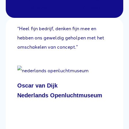
“Heel fijn bedrijf, denken fijn mee en
“E
na
hebben ons geweldig geholpen met het
se
omschakelen van concept.”
ee
nt
ge
om
l
lo
he
Oscar van Dijk
jk
lo
Nederlands Openluchtmuseum
te
wa
ov
Da