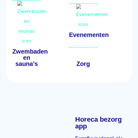
Evenementen
Zwembaden
en
sauna’s
Zorg
Horeca bezorg
app
Scanfie is ideaal als