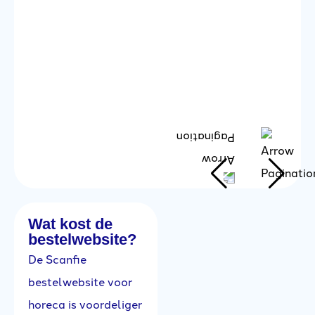
ga
S
N
Wat kost de
bestelwebsite?
De Scanfie
bestelwebsite voor
horeca is voordeliger