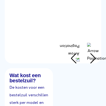
ga
S
N
Wat kost een
bestelzuil?
De kosten voor een
bestelzuil verschillen
sterk per model en