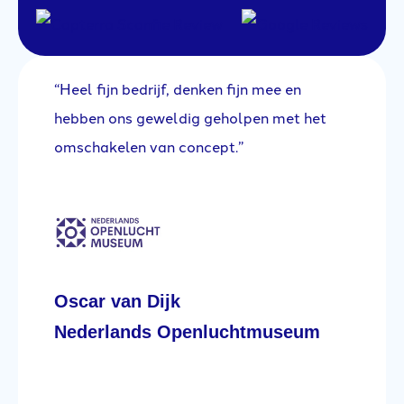
“Heel fijn bedrijf, denken fijn mee en
“E
na
hebben ons geweldig geholpen met het
se
omschakelen van concept.”
ee
nt
ge
om
l
lo
he
jk
lo
Oscar van Dijk
te
wa
Nederlands Openluchtmuseum
ov
Da