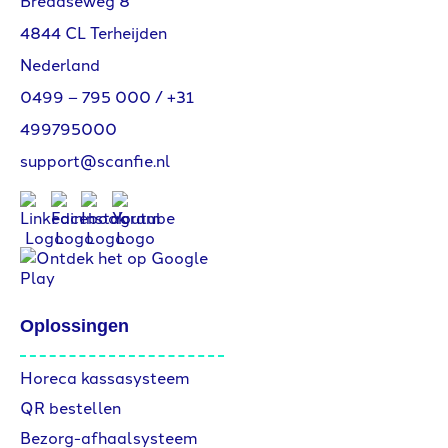
Bredaseweg 8
4844 CL Terheijden
Nederland
0499 – 795 000
/
+31
499795000
support@scanfie.nl
Oplossingen
Horeca kassasysteem
QR bestellen
Bezorg-afhaalsysteem