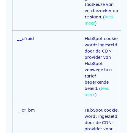
taalkeuze van
een bezoeker op
te slaan. (
lees
meer
)
__cfruid
HubSpot cookie,
E
wordt ingesteld
b
door de CDN-
provider van
HubSpot
vanwege hun
tarief
beperkende
beleid. (
lees
meer
)
__cf_bm
HubSpot cookie,
3
wordt ingesteld
door de CDN-
provider voor