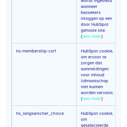
wordt ingesteld
wanneer
bezoekers
inloggen op een
door HubSpot
gehoste site.
(
lees meer
)
hs-membership-csrf
HubSpot cookie,
E
om ervoor te
b
zorgen dat
aanmeldingen
voor inhoud
lidmaatschap
niet kunnen
worden vervalst.
(
lees meer
)
hs_langswitcher_choice
HubSpot cookie,
2 
om
geselecteerde