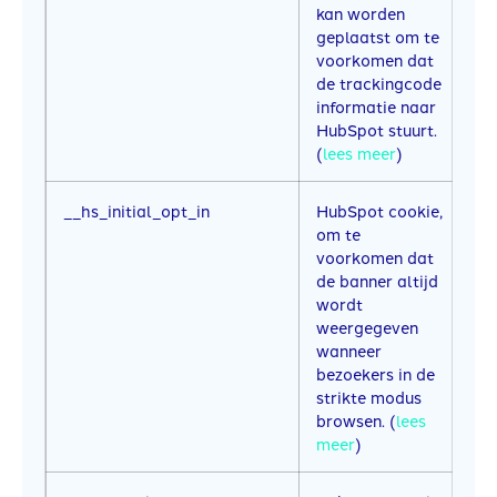
kan worden
geplaatst om te
voorkomen dat
de trackingcode
informatie naar
HubSpot stuurt.
(
lees meer
)
__hs_initial_opt_in
HubSpot cookie,
7
om te
voorkomen dat
de banner altijd
wordt
weergegeven
wanneer
bezoekers in de
strikte modus
browsen. (
lees
meer
)