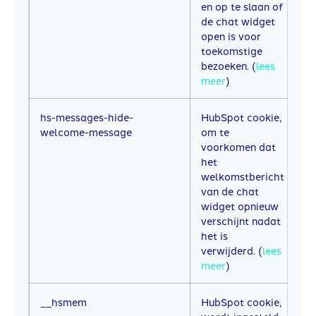
en op te slaan of
de chat widget
open is voor
toekomstige
bezoeken. (
lees
meer
)
hs-messages-hide-
HubSpot cookie,
1
welcome-message
om te
voorkomen dat
het
welkomstbericht
van de chat
widget opnieuw
verschijnt nadat
het is
verwijderd. (
lees
meer
)
__hsmem
HubSpot cookie,
1 