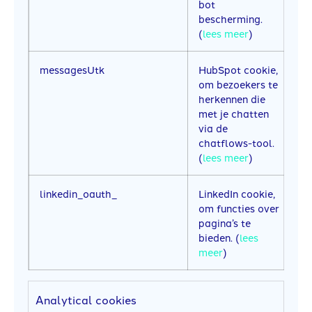
bot
bescherming.
(
lees meer
)
messagesUtk
HubSpot cookie,
6
om bezoekers te
herkennen die
met je chatten
via de
chatflows-tool.
(
lees meer
)
linkedin_oauth_
LinkedIn cookie,
E
om functies over
b
pagina’s te
bieden. (
lees
meer
)
Analytical cookies