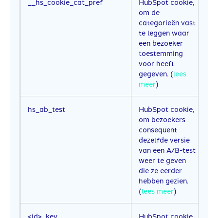
__hs_cookie_cat_pref
HubSpot cookie,
6
om de
categorieën vast
te leggen waar
een bezoeker
toestemming
voor heeft
gegeven. (
lees
meer
)
hs_ab_test
HubSpot cookie,
E
om bezoekers
b
consequent
dezelfde versie
van een A/B-test
weer te geven
die ze eerder
hebben gezien.
(
lees meer
)
<id>_key
HubSpot cookie,
1