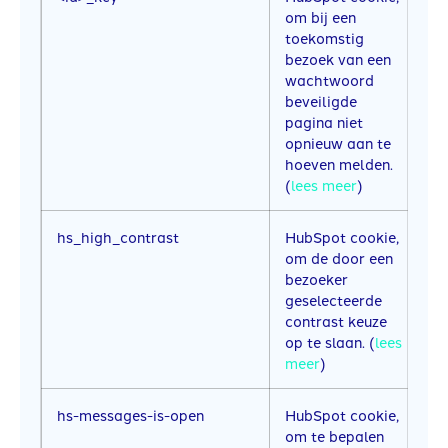
om bij een
toekomstig
bezoek van een
wachtwoord
beveiligde
pagina niet
opnieuw aan te
hoeven melden.
(
lees meer
)
hs_high_contrast
HubSpot cookie,
1
om de door een
bezoeker
geselecteerde
contrast keuze
op te slaan. (
lees
meer
)
hs-messages-is-open
HubSpot cookie,
3
om te bepalen