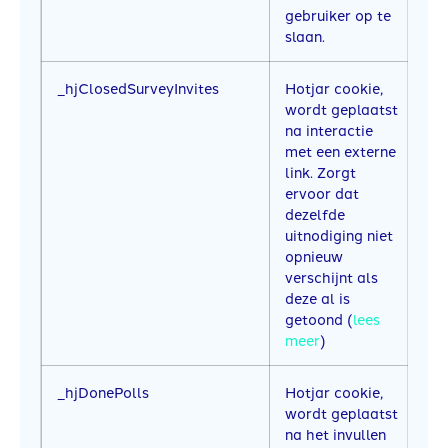
gebruiker op te
slaan.
_hjClosedSurveyInvites
Hotjar cookie,
1 
wordt geplaatst
na interactie
met een externe
link. Zorgt
ervoor dat
dezelfde
uitnodiging niet
opnieuw
verschijnt als
deze al is
getoond (
lees
meer
)
_hjDonePolls
Hotjar cookie,
1 
wordt geplaatst
na het invullen