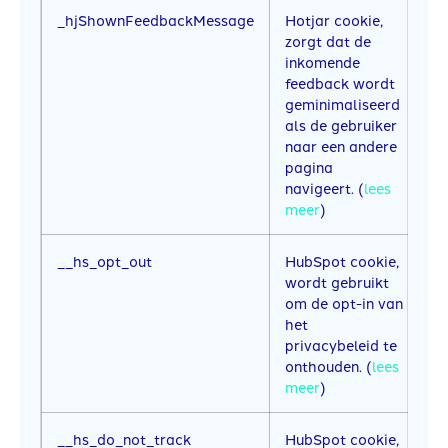
_hjShownFeedbackMessage
Hotjar cookie,
1 
zorgt dat de
inkomende
feedback wordt
geminimaliseerd
als de gebruiker
naar een andere
pagina
navigeert. (
lees
meer
)
__hs_opt_out
HubSpot cookie,
6
wordt gebruikt
om de opt-in van
het
privacybeleid te
onthouden. (
lees
meer
)
__hs_do_not_track
HubSpot cookie,
6