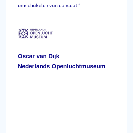
omschakelen van concept.”
ee
nt
ge
om
l
lo
he
jk
lo
Oscar van Dijk
te
wa
Nederlands Openluchtmuseum
ov
Da
ga
S