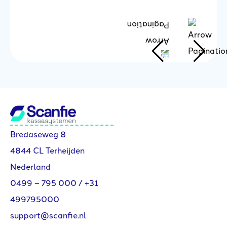
N
Bredaseweg 8
4844 CL Terheijden
Nederland
0499 – 795 000
/
+31
499795000
support@scanfie.nl