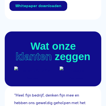
Wat onze
klanten
zeggen
“Heel fijn bedrijf, denken fijn mee en
“E
na
hebben ons geweldig geholpen met het
se