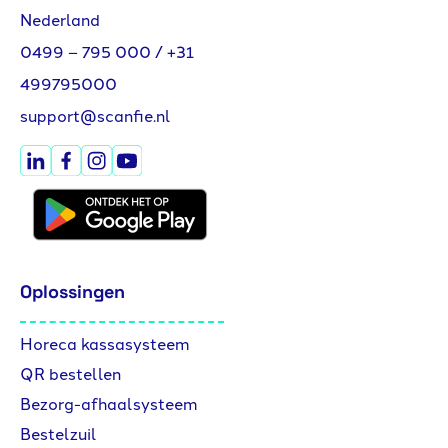
Nederland
0499 – 795 000
/
+31
499795000
support@scanfie.nl
Oplossingen
Horeca kassasysteem
QR bestellen
Bezorg-afhaalsysteem
Bestelzuil