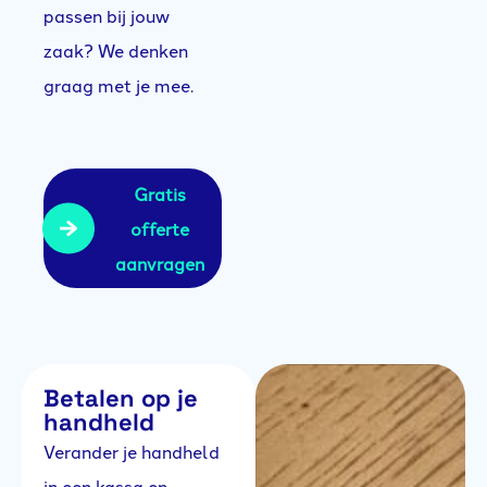
passen bij jouw
zaak? We denken
graag met je mee.
Gratis
offerte
aanvragen
Betalen op je
handheld
Verander je handheld
in een kassa en