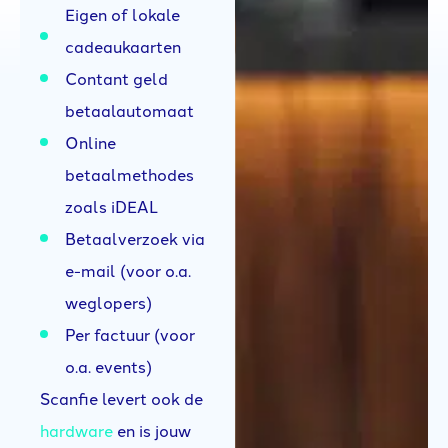
Eigen of lokale
cadeaukaarten
Contant geld
betaalautomaat
Online
betaalmethodes
zoals iDEAL
Betaalverzoek via
e-mail (voor o.a.
weglopers)
Per factuur (voor
o.a. events)
Scanfie levert ook de
hardware
en is jouw