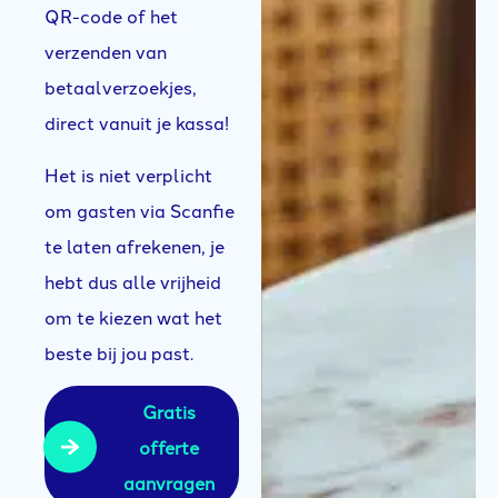
QR-code of het
verzenden van
betaalverzoekjes,
direct vanuit je kassa!
Het is niet verplicht
om gasten via Scanfie
te laten afrekenen, je
hebt dus alle vrijheid
om te kiezen wat het
beste bij jou past.
Gratis
offerte
aanvragen