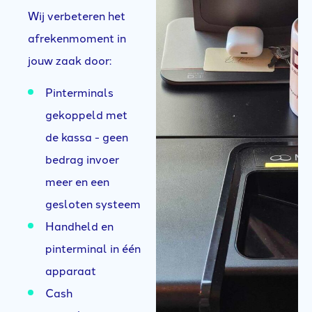
Wij verbeteren het
afrekenmoment in
jouw zaak door:
Pinterminals
gekoppeld met
de kassa - geen
bedrag invoer
meer en een
gesloten systeem
Handheld en
pinterminal in één
apparaat
Cash