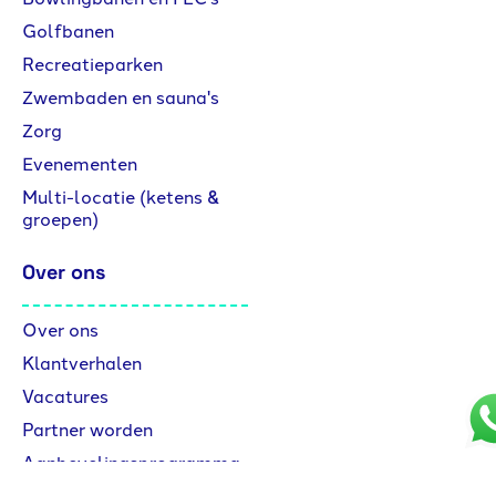
Golfbanen
Recreatieparken
Zwembaden en sauna's
Zorg
Evenementen
Multi-locatie (ketens &
groepen)
Over ons
Over ons
Klantverhalen
Vacatures
Partner worden
Aanbevelingsprogramma
Contact