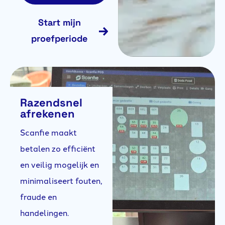
Start mijn
proefperiode
Razendsnel
afrekenen
Scanfie maakt
betalen zo efficiënt
en veilig mogelijk en
minimaliseert fouten,
fraude en
handelingen.