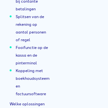
bij contante
betalingen
Splitsen van de
rekening op
aantal personen
of regel
Fooifunctie op de
kassa en de
pinterminal
Koppeling met
boekhoudsysteem
en
factuursoftware
Welke oplossingen