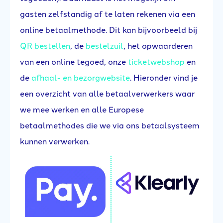
gasten zelfstandig af te laten rekenen via een
online betaalmethode. Dit kan bijvoorbeeld bij
QR bestellen
, de
bestelzuil
, het opwaarderen
van een online tegoed, onze
ticketwebshop
en
de
afhaal- en bezorgwebsite
. Hieronder vind je
een overzicht van alle betaalverwerkers waar
we mee werken en alle Europese
betaalmethodes die we via ons betaalsysteem
kunnen verwerken.