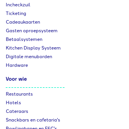
Incheckzuil
Ticketing
Cadeaukaarten
Gasten oproepsysteem
Betaalsystemen
Kitchen Display Systeem
Digitale menuborden
Hardware
Voor wie
Restaurants
Hotels
Cateraars
Snackbars en cafetaria's
Bowlingbanen en FEC's