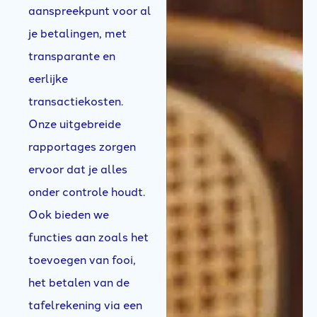
aanspreekpunt voor al
je betalingen, met
transparante en
eerlijke
transactiekosten.
Onze uitgebreide
rapportages zorgen
ervoor dat je alles
onder controle houdt.
Ook bieden we
functies aan zoals het
toevoegen van fooi,
het betalen van de
tafelrekening via een