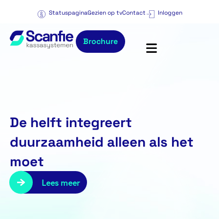
Statuspagina
Gezien op tv
Contact
Inloggen
Brochure
De helft integreert
duurzaamheid alleen als het
moet
Lees meer