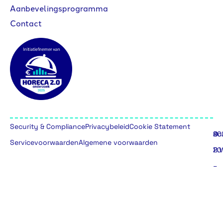
Aanbevelingsprogramma
Contact
Security & Compliance
Privacybeleid
Cookie Statement
©
20
Sc
Servicevoorwaarden
Algemene voorwaarden
20
B.V
–