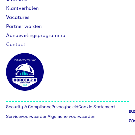
Klantverhalen
Vacatures
Partner worden
Aanbevelingsprogramma
Contact
Security & Compliance
Privacybeleid
Cookie Statement
©
20
Sc
Servicevoorwaarden
Algemene voorwaarden
20
B.V
–