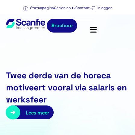
Statuspagina
Gezien op tv
Contact
Inloggen
Brochure
Twee derde van de horeca
motiveert vooral via salaris en
werksfeer
Lees meer