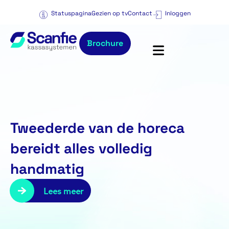
Statuspagina
Gezien op tv
Contact
Inloggen
Brochure
Tweederde van de horeca
bereidt alles volledig
handmatig
Lees meer