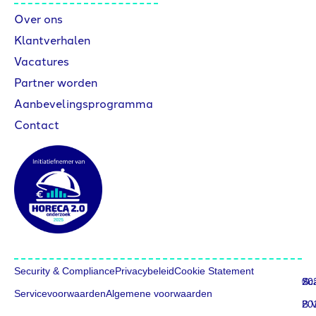
Over ons
Klantverhalen
Vacatures
Partner worden
Aanbevelingsprogramma
Contact
Security & Compliance
Privacybeleid
Cookie Statement
©
20
Sc
Servicevoorwaarden
Algemene voorwaarden
20
B.V