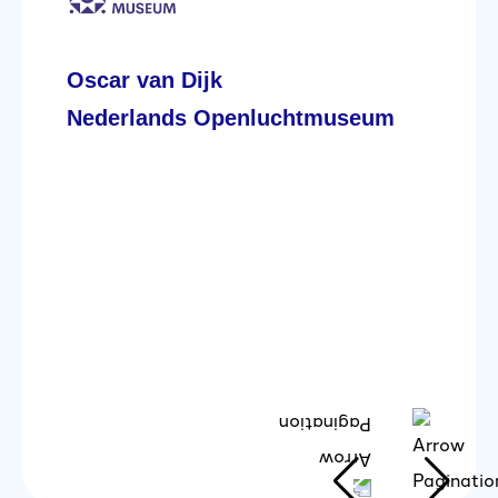
he
jk
lo
Oscar van Dijk
te
wa
Nederlands Openluchtmuseum
ov
Da
ga
S
N