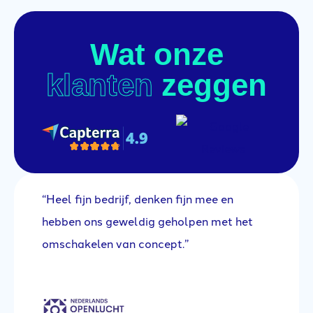
Wat onze
klanten
zeggen
“Heel fijn bedrijf, denken fijn mee en
“E
na
hebben ons geweldig geholpen met het
se
omschakelen van concept.”
ee
nt
ge
om
l
lo