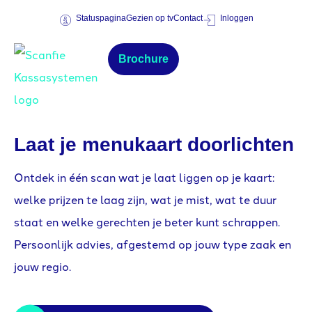
Statuspagina
Gezien op tv
Contact
Inloggen
Brochure
Laat je menukaart doorlichten
Ontdek in één
scan wat je laat
liggen op je kaart:
welke prijzen te
laag zijn, wat
je mist, wat te
duur
staat en
welke gerechten je
beter kunt
schrappen.
Persoonlijk
advies, afgestemd op
jouw type zaak en
jouw regio.