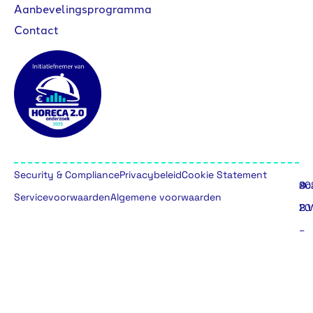
Aanbevelingsprogramma
Contact
Security & Compliance
Privacybeleid
Cookie Statement
©
20
Sc
Servicevoorwaarden
Algemene voorwaarden
20
B.V
–